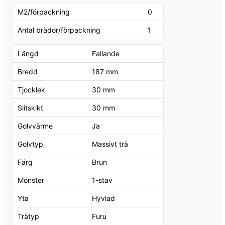
M2/förpackning
0
Antal brädor/förpackning
1
Längd
Fallande
Bredd
187 mm
Tjocklek
30 mm
Slitskikt
30 mm
Golvvärme
Ja
Golvtyp
Massivt trä
Färg
Brun
Mönster
1-stav
Yta
Hyvlad
Trätyp
Furu